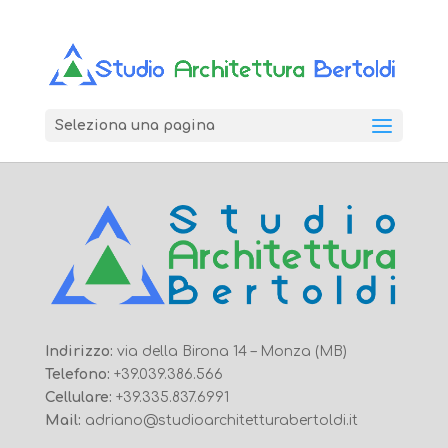
Seleziona una pagina
Indirizzo:
via della Birona 14 – Monza (MB)
Telefono:
+39.039.386.566
Cellulare:
+39.335.837.6991
Mail:
adriano@studioarchitetturabertoldi.it