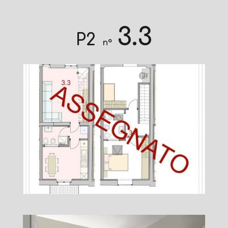
3.3
P2
n°