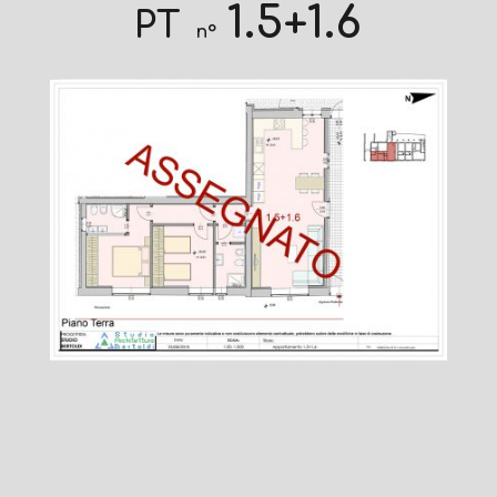
1.5+1.6
PT
n°