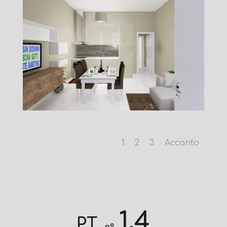
1
2
3
Accanto
1.4
PT