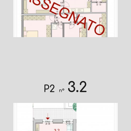
3.2
P2
n°