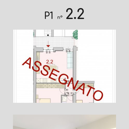
2.2
P1
n°