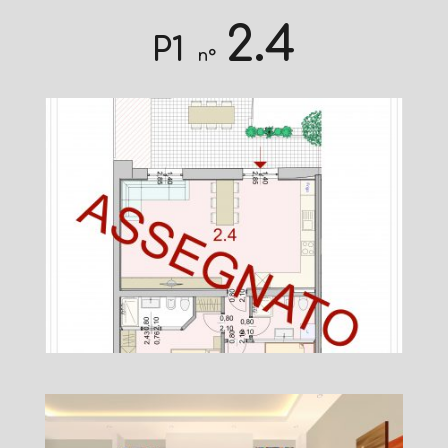
2.4
P1
n°