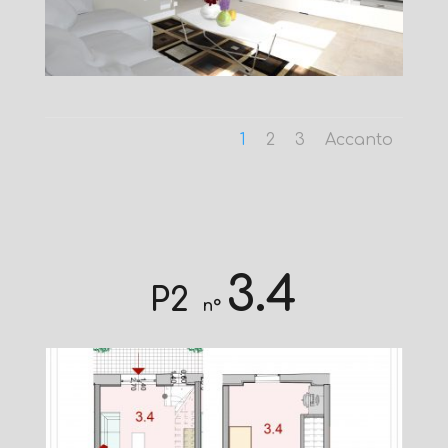
1
2
3
Accanto
3.4
P2
n°