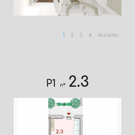
1
2
3
4
Accanto
2.3
P1
n°