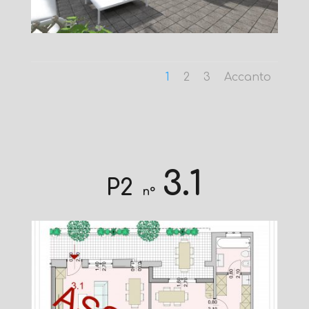
1
2
3
Accanto
3.1
P2
n°