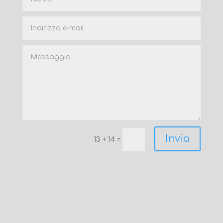
Invia
13 + 14
=